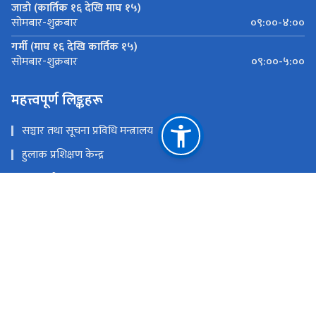
जाडो (कार्तिक १६ देखि माघ १५)
०९:००-४:००
सोमबार-शुक्रबार
गर्मी (माघ १६ देखि कार्तिक १५)
०९:००-५:००
सोमबार-शुक्रबार
महत्त्वपूर्ण लिङ्कहरू
सञ्चार तथा सूचना प्रविधि मन्त्रालय
हुलाक प्रशिक्षण केन्द्र
हुलाक सेवा विभाग
गोश्‍वारा हुलाक कार्यालय
राष्ट्रिय प्राकृतिक स्रोत तथा वित्त आयोग
दिक्तेल, खोटाङ
khotang@nepalpost.gov.np