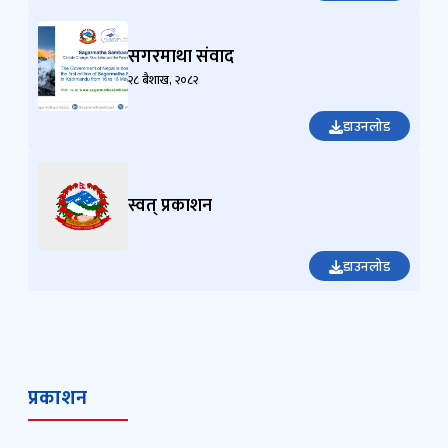
सगरमाथा संवाद
२८ बैशाख, २०८२
डाउनलोड
स्वत् प्रकाशन
डाउनलोड
प्रकाशन